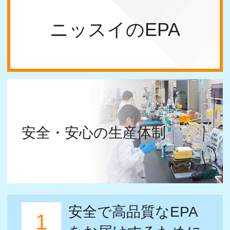
安全・安心の生産体制
安全で高品質なEPA
1
をお届けするために
ニッスイでは、安全・安心なEPA・DHA
をお届けするために、HACCP認定の自
社工場で、原油から精製油まで一貫生産
しています。
ニッスイが開発した技術により、魚油に
含まれるダイオキシンを水道水の基準濃
度以下にまで除去。さらに、高度脱臭脱
味技術で魚の青臭さを除去しています。