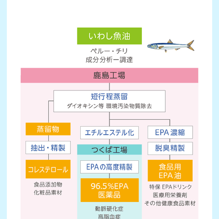
EPAとDHAの
EPAとは？
違いは？
医学界からも
知られざる
注目のEPA
EPAのパワー
EPAたっぷり！
ニッスイのEPA
お魚メニュー
ニッスイのEPA
ニッスイとEPAの歴史
安全・安心の生産体制
サラサラ生活向上委員会とは？