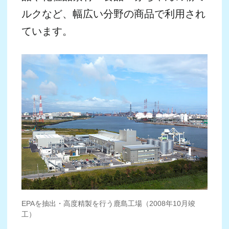
HACCPとは、食品の製造・加工工程
のあらゆる段階で発生するおそれの
ある微生物汚染等の危害をあらかじ
め分析（Hazard Analysis）し、その
結果に基づいて、製造工程のどの段
階でどのような対策を講じればより
安全な製品を得ることができるかと
いう重要管理点（Critical Control
Point）を定め、これを連続的に監視
することにより製品の安全を確保す
る衛生管理の手法です。
この手法は 国連の国連食糧農業機関
（FAO）と世界保健機関（WHO）の
合同機関である食品規格（コーデッ
クス）委員会から発表され，各国に
その採用を推奨している国際的に認
められたものです。